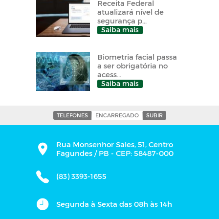
Receita Federal
atualizará nível de
segurança p...
Saiba mais
Biometria facial passa
a ser obrigatória no
acess...
Saiba mais
TELEFONES
ENCARREGADO
SUBIR
Rua Monsenhor Sales, 51, Centro
Fagundes / PB - CEP: 58487-000
(83) 3393-1655
Segunda à Sexta das 08h às 14h