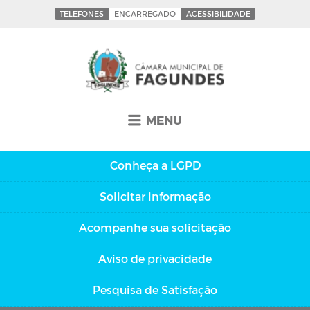
TELEFONES
ENCARREGADO
ACESSIBILIDADE
MENU
Conheça a
LGPD
Solicitar
informação
Acompanhe sua
solicitação
Aviso de
privacidade
Pesquisa de
Satisfação