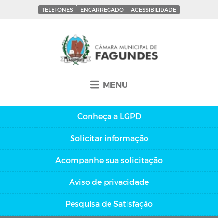
TELEFONES
ENCARREGADO
ACESSIBILIDADE
MENU
Conheça a
LGPD
Solicitar
informação
Acompanhe sua
solicitação
Aviso de
privacidade
Pesquisa de
Satisfação