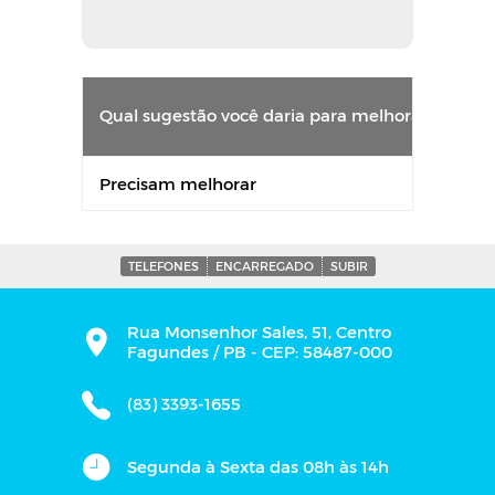
Qual sugestão você daria para melhorar o atend
Precisam melhorar
TELEFONES
ENCARREGADO
SUBIR
Rua Monsenhor Sales, 51, Centro
Fagundes / PB - CEP: 58487-000
(83) 3393-1655
Segunda à Sexta das 08h às 14h