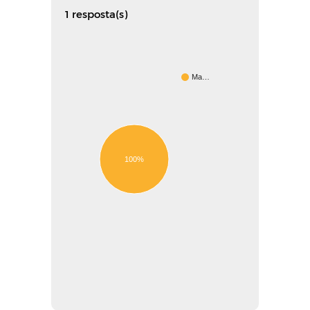
1 resposta(s)
Ma…
100%