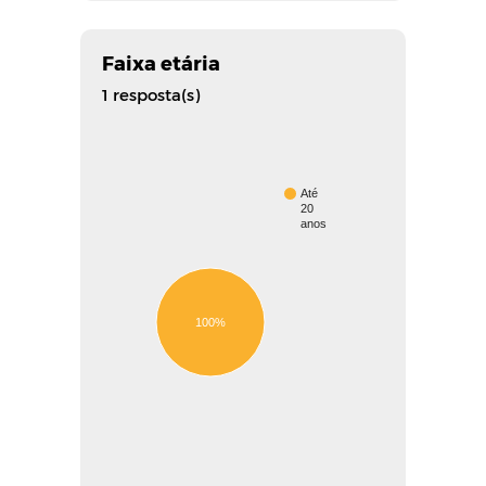
Faixa etária
1 resposta(s)
Até
20
anos
100%