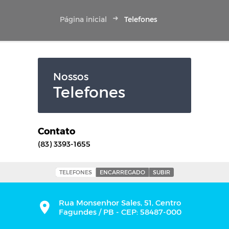
Página inicial
Telefones
Nossos
Telefones
Contato
(83) 3393-1655
TELEFONES
ENCARREGADO
SUBIR
Rua Monsenhor Sales, 51, Centro
Fagundes / PB - CEP: 58487-000