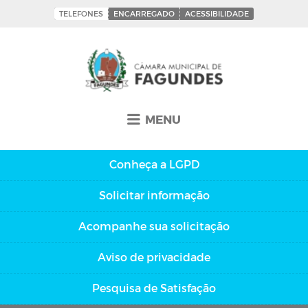
TELEFONES
ENCARREGADO
ACESSIBILIDADE
MENU
Conheça a
LGPD
Solicitar
informação
Acompanhe sua
solicitação
Aviso de
privacidade
Pesquisa de
Satisfação