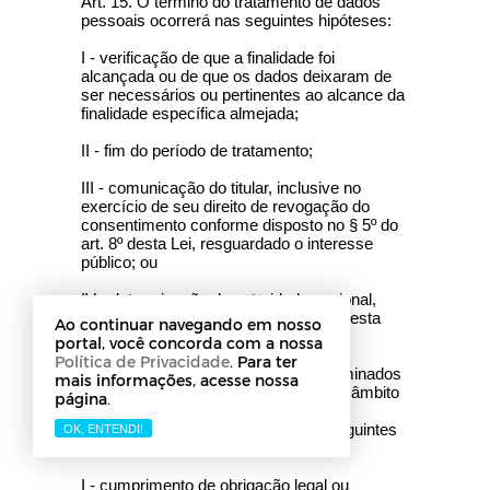
Art. 15. O término do tratamento de dados
pessoais ocorrerá nas seguintes hipóteses:
I - verificação de que a finalidade foi
alcançada ou de que os dados deixaram de
ser necessários ou pertinentes ao alcance da
finalidade específica almejada;
II - fim do período de tratamento;
III - comunicação do titular, inclusive no
exercício de seu direito de revogação do
consentimento conforme disposto no § 5º do
art. 8º desta Lei, resguardado o interesse
público; ou
IV - determinação da autoridade nacional,
quando houver violação ao disposto nesta
Ao continuar navegando em nosso
Lei.
portal, você concorda com a nossa
Política de Privacidade
. Para ter
Art. 16. Os dados pessoais serão eliminados
mais informações, acesse nossa
após o término de seu tratamento, no âmbito
página.
e nos limites técnicos das atividades,
autorizada a conservação para as seguintes
OK, ENTENDI!
finalidades:
I - cumprimento de obrigação legal ou