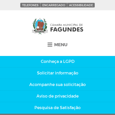
TELEFONES
ENCARREGADO
ACESSIBILIDADE
MENU
Conheça a
LGPD
Solicitar
informação
Acompanhe sua
solicitação
Aviso de
privacidade
Pesquisa de
Satisfação