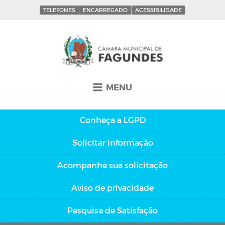
TELEFONES
ENCARREGADO
ACESSIBILIDADE
MENU
Conheça a
LGPD
Solicitar
informação
Acompanhe sua
solicitação
Aviso de
privacidade
Pesquisa de
Satisfação