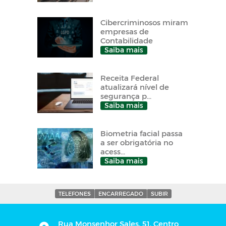
Cibercriminosos miram
empresas de
Contabilidade
Saiba mais
Receita Federal
atualizará nível de
segurança p...
Saiba mais
Biometria facial passa
a ser obrigatória no
acess...
Saiba mais
TELEFONES
ENCARREGADO
SUBIR
Rua Monsenhor Sales, 51, Centro